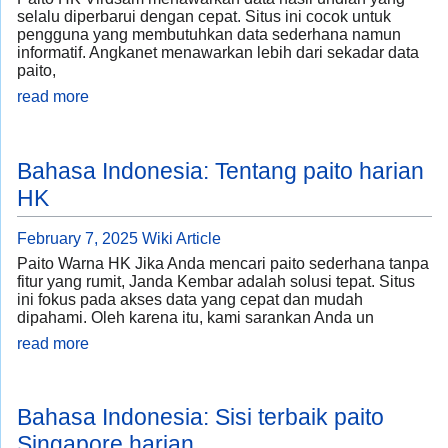
selalu diperbarui dengan cepat. Situs ini cocok untuk
pengguna yang membutuhkan data sederhana namun
informatif. Angkanet menawarkan lebih dari sekadar data
paito,
read more
Bahasa Indonesia: Tentang paito harian
HK
February 7, 2025
Wiki Article
Paito Warna HK Jika Anda mencari paito sederhana tanpa
fitur yang rumit, Janda Kembar adalah solusi tepat. Situs
ini fokus pada akses data yang cepat dan mudah
dipahami. Oleh karena itu, kami sarankan Anda un
read more
Bahasa Indonesia: Sisi terbaik paito
Singapore harian